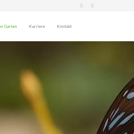
Navigation
überspringen
den Garten
Karriere
Kontakt
liche
ach