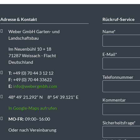
Adresse & Kontakt
Rückruf-Service
Pflichtfeld
Weber GmbH Garten- und
Name
*
Landschaftsbau
Im Neuenbühl 10 + 18
Pflichtfeld
E-Mail
*
71287 Weissach - Flacht
Deutschland
T:
+49 (0) 70 44 3 12 12
Telefonnummer
F:
+49 (0) 70 44 33622
E:
info@webergmbh.com
48° 49' 21.292" N 8° 54' 39.121" E
Kommentar
In Google-Maps aufrufen
MO-FR:
09:00–16:00
Pflichtfeld
Sicherheitsfrage
*
Oder nach Vereinbarung