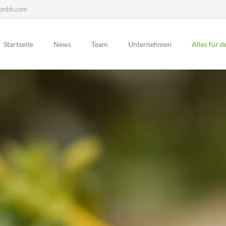
gmbh.com
Startseite
News
Team
Unternehmen
Alles für 
er
Sponsoring
ehen für einen fairen Umgang
Denn wir finden das große sport
nander wie auch gegenüber
und ehrenamtliche Engagement
Newsletter-Kündigen
en Geschäftspartnern.
unserer Vereine rund um Weiss
unterstützenswert!
ere Partner
Soziales Engagement