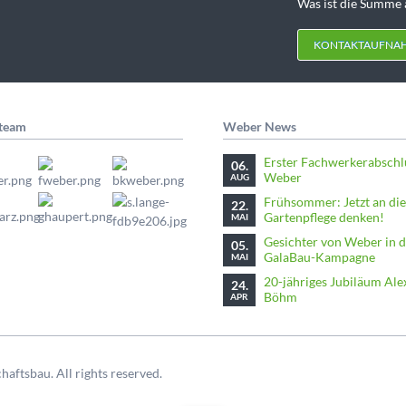
Was ist die Summe 
KONTAKTAUFNA
eteam
Weber News
Erster Fachwerkerabschl
06.
Weber
AUG
Frühsommer: Jetzt an die
22.
Gartenpflege denken!
MAI
Gesichter von Weber in d
05.
GalaBau-Kampagne
MAI
20-jähriges Jubiläum Al
24.
Böhm
APR
ftsbau. All rights reserved.