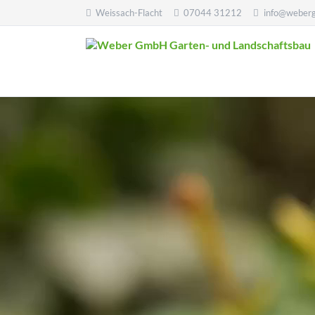
Weissach-Flacht
07044 31212
info@weber
Über uns
Partn
Die Firma Weber GmbH Garten- und
Wir st
Landschaftsbau stellt sich vor.
mitei
unser
Team
Uns
Historie
Downloads & Infos