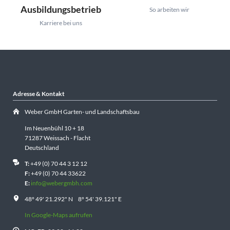
Ausbildungsbetrieb
So arbeiten wir
Karriere bei uns
Adresse & Kontakt
Weber GmbH Garten- und Landschaftsbau
Im Neuenbühl 10 + 18
71287 Weissach - Flacht
Deutschland
T:
+49 (0) 70 44 3 12 12
F:
+49 (0) 70 44 33622
E:
info@webergmbh.com
48° 49' 21.292" N 8° 54' 39.121" E
In Google-Maps aufrufen