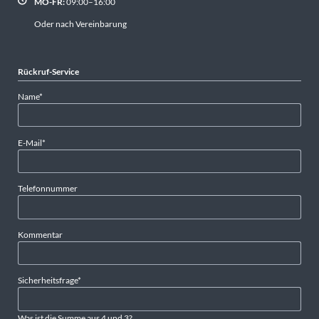
MO-FR:
09:00–16:00
Oder nach Vereinbarung
Rückruf-Service
Pflichtfeld
Name
*
Pflichtfeld
E-Mail
*
Telefonnummer
Kommentar
Pflichtfeld
Sicherheitsfrage
*
Was ist die Summe aus 4 und 3?