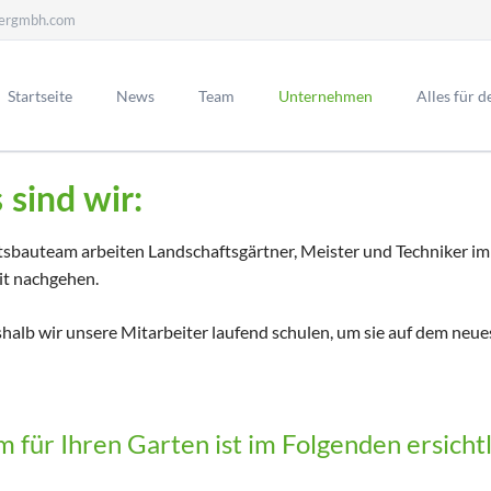
ergmbh.com
Startseite
News
Team
Unternehmen
Alles für 
r
Sponsoring
sind wir:
ehen für einen fairen Umgang
Denn wir finden das große sport
nander wie auch gegenüber
und ehrenamtliche Engagement
Newsletter-Kündigen
en Geschäftspartnern.
unserer Vereine rund um Weiss
tsbauteam arbeiten Landschaftsgärtner, Meister und Techniker i
unterstützenswert!
it nachgehen.
sere Partner
Soziales Engagement
shalb wir unsere Mitarbeiter laufend schulen, um sie auf dem neue
für Ihren Garten ist im Folgenden ersicht