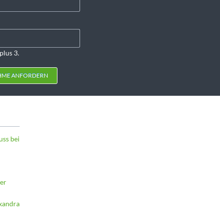
plus 3.
HME ANFORDERN
uss bei
er
exandra