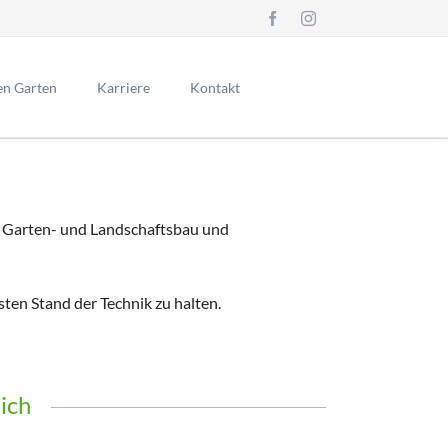
Navigation
überspringen
den Garten
Karriere
Kontakt
liche
ach
m Garten- und Landschaftsbau und
sten Stand der Technik zu halten.
lich