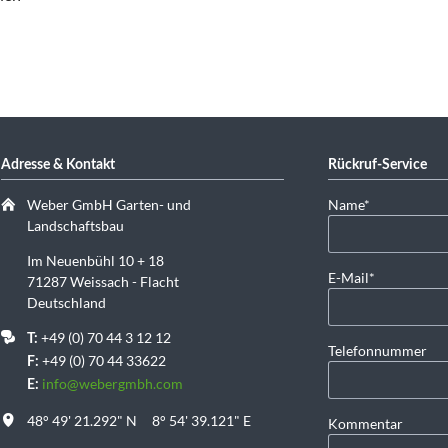
Adresse & Kontakt
Rückruf-Service
Pflichtfeld
Weber GmbH Garten- und
Name
*
Landschaftsbau
Im Neuenbühl 10 + 18
Pflichtfeld
E-Mail
*
71287 Weissach - Flacht
Deutschland
+49 (0) 70 44 3 12 12
T:
Telefonnummer
+49 (0) 70 44 33622
F:
info@webergmbh.com
E:
48° 49' 21.292" N 8° 54' 39.121" E
Kommentar