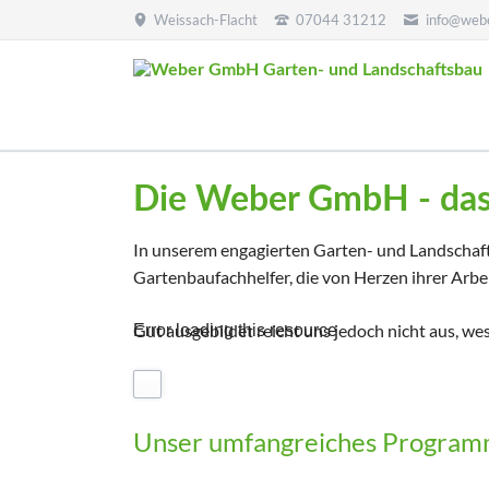
Weissach-Flacht
07044 31212
info@web
Über uns
Partne
Die Weber GmbH - das 
Die Firma Weber GmbH Garten- und
Wir st
Landschaftsbau stellt sich vor.
mitei
unser
In unserem engagierten Garten- und Landschaf
Team
Gartenbaufachhelfer, die von Herzen ihrer Arbe
Un
Historie
Downloads & Infos
Video
Gut ausgebildet reicht uns jedoch nicht aus, we
Error loading this resource
Player
Unser umfangreiches Programm 