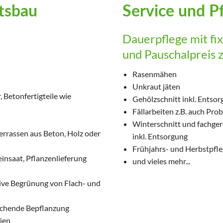
tsbau
Service und P
Dauerpflege mit fi
und Pauschalpreis z.
Rasenmähen
Unkraut jäten
 Betonfertigteile wie
Gehölzschnitt inkl. Entso
Fällarbeiten z.B. auch Pr
Winterschnitt und fachge
Terrassen aus Beton, Holz oder
inkl. Entsorgung
Frühjahrs- und Herbstpfle
insaat, Pflanzenlieferung
und vieles mehr...
ive Begrünung von Flach- und
echende Bepflanzung
ien