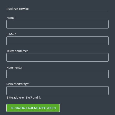
Rückruf-Service
Pflichtfeld
Name
*
Pflichtfeld
E-Mail
*
Telefonnummer
Kommentar
Pflichtfeld
Sicherheitsfrage
*
Bitte addieren Sie 7 und 9.
KONTAKTAUFNAHME ANFORDERN