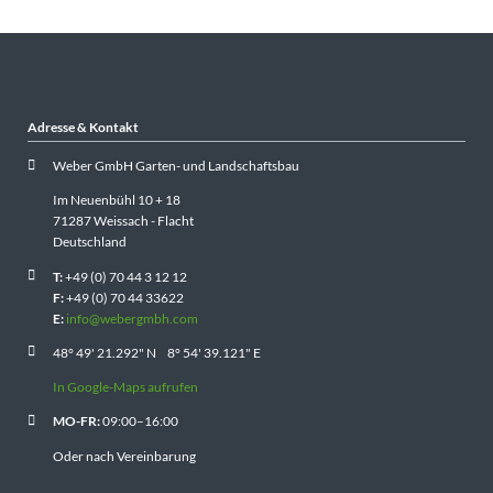
Adresse & Kontakt
Weber GmbH Garten- und Landschaftsbau
Im Neuenbühl 10 + 18
71287 Weissach - Flacht
Deutschland
T:
+49 (0) 70 44 3 12 12
F:
+49 (0) 70 44 33622
E:
info@webergmbh.com
48° 49' 21.292" N 8° 54' 39.121" E
In Google-Maps aufrufen
MO-FR:
09:00–16:00
Oder nach Vereinbarung