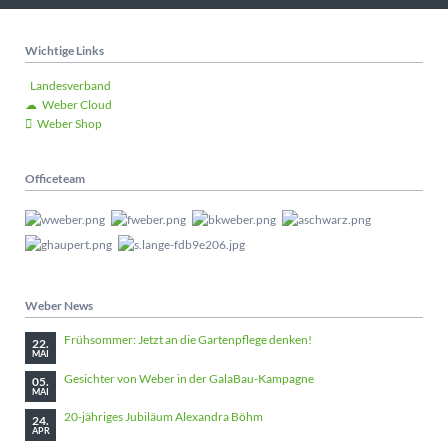
Wichtige Links
Landesverband
Weber Cloud
Weber Shop
Officeteam
Weber News
Frühsommer: Jetzt an die Gartenpflege denken!
22.
MAI
Gesichter von Weber in der GalaBau-Kampagne
05.
MAI
20-jähriges Jubiläum Alexandra Böhm
24.
APR