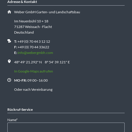
Adresse & Kontakt
Weber GmbH Garten- und Landschaftsbau
Im Neuenbühl 10 + 18
71287 Weissach - Flacht
Deutschland
T:
+49 (0) 70 44 3 12 12
F:
+49 (0) 70 44 33622
E:
info@webergmbh.com
48° 49' 21.292" N 8° 54' 39.121" E
In Google-Maps aufrufen
MO-FR:
09:00–16:00
Oder nach Vereinbarung
Rückruf-Service
Pflichtfeld
Name
*