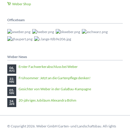
Weber Shop
Officeteam
Weber News
Erster Fachwerkerabschluss bei Weber
06.
AUG
Frühsommer: Jetzt an die Gartenpflege denken!
22.
MAI
Gesichter von Weber in der GalaBau-Kampagne
05.
MAI
20-jähriges Jubiläum Alexandra Böhm
24.
APR
© Copyright 2026. Weber GmbH Garten- und Landschaftsbau. All rights